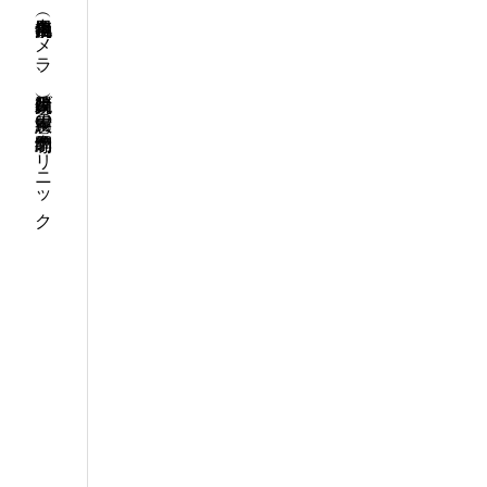
消化器内視鏡（胃カメラ、大腸内視鏡）及び胃腸疾患の予約制専門クリニック